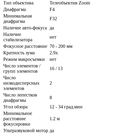
Тип объектива
Телеобъектив Zoom
Диафрагма
F4
Минимальная
F32
диафрагма
Наличие авто-фокуса
да
Наличие
нет
стабилизатора
Фокусное расстояние
70 - 200 мм
Кратность зума
2.9x
Режим макросъемки
нет
Число элементов /
16 / 13
групп элементов
Число
низкодисперсных
2
элементов
Число лепестков
8
диафрагмы
Угол обзора
12 - 34 град.мин
Минимальное
расстояние
1.2 м
фокусировки
Ультразвуковой мотор
да