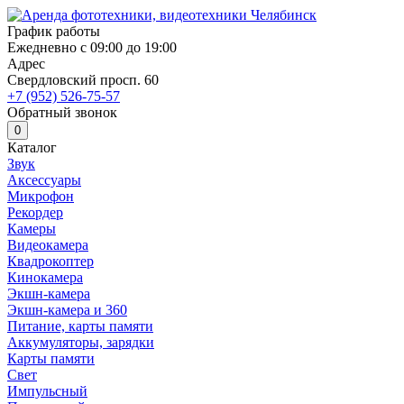
График работы
Ежедневно с 09:00 до 19:00
Адрес
Свердловский просп. 60
+7 (952) 526-75-57
Обратный звонок
0
Каталог
Звук
Аксессуары
Микрофон
Рекордер
Камеры
Видеокамера
Квадрокоптер
Кинокамера
Экшн-камера
Экшн-камера и 360
Питание, карты памяти
Аккумуляторы, зарядки
Карты памяти
Свет
Импульсный