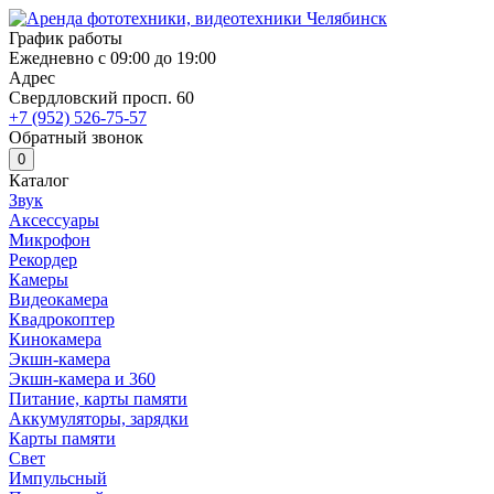
График работы
Ежедневно с 09:00 до 19:00
Адрес
Свердловский просп. 60
+7 (952) 526-75-57
Обратный звонок
0
Каталог
Звук
Аксессуары
Микрофон
Рекордер
Камеры
Видеокамера
Квадрокоптер
Кинокамера
Экшн-камера
Экшн-камера и 360
Питание, карты памяти
Аккумуляторы, зарядки
Карты памяти
Свет
Импульсный